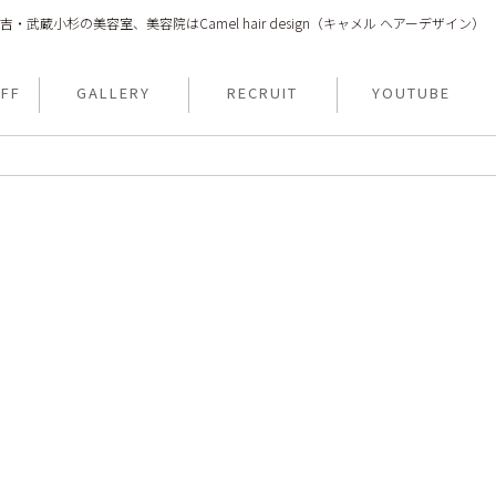
吉・武蔵小杉の美容室、美容院はCamel hair design（キャメル ヘアーデザイン）
FF
GALLERY
RECRUIT
YOUTUBE