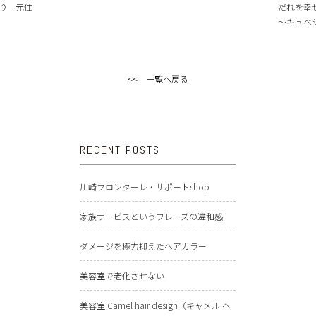
り 元住
だれを幸
～キュベシノ
<< 一覧へ戻る
RECENT POSTS
川崎フロンターレ・サポートshop
家族サービスというフレーズの違和感
ダメージを極力抑えたヘアカラー
美容室で老化させない
美容室 Camel hair design（キャメル ヘ