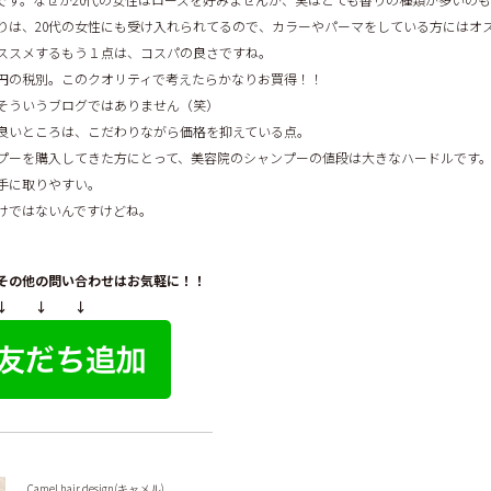
りは、20代の女性にも受け入れられてるので、カラーやパーマをしている方にはオ
ススメするもう１点は、コスパの良さですね。
,900円の税別。このクオリティで考えたらかなりお買得！！
そういうブログではありません（笑）
良いところは、こだわりながら価格を抑えている点。
プーを購入してきた方にとって、美容院のシャンプーの値段は大きなハードルです
手に取りやすい。
けではないんですけどね。
その他の問い合わせはお気軽に！！
↓ ↓ ↓
Camel hair design(キャメル)