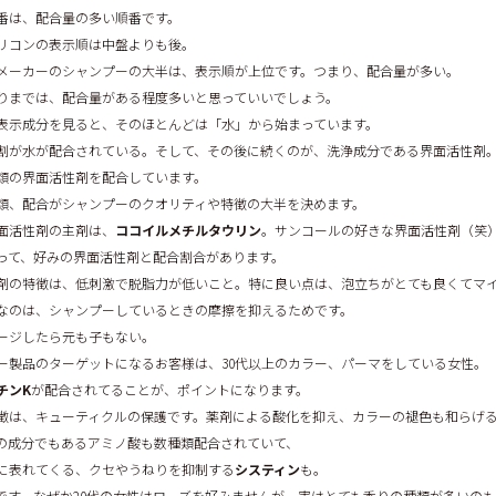
番は、配合量の多い順番です。
リコンの表示順は中盤よりも後。
メーカーのシャンプーの大半は、表示順が上位です。つまり、配合量が多い。
りまでは、配合量がある程度多いと思っていいでしょう。
表示成分を見ると、そのほとんどは「水」から始まっています。
割が水が配合されている。そして、その後に続くのが、洗浄成分である界面活性剤
類の界面活性剤を配合しています。
類、配合がシャンプーのクオリティや特徴の大半を決めます。
面活性剤の主剤は、
ココイルメチルタウリン
。サンコールの好きな界面活性剤（笑
って、好みの界面活性剤と配合割合があります。
剤の特徴は、低刺激で脱脂力が低いこと。特に良い点は、泡立ちがとても良くてマ
なのは、シャンプーしているときの摩擦を抑えるためです。
ージしたら元も子もない。
ー製品のターゲットになるお客様は、30代以上のカラー、パーマをしている女性。
チンK
が配合されてることが、ポイントになります。
徴は、キューティクルの保護です。薬剤による酸化を抑え、カラーの褪色も和らげ
の成分でもあるアミノ酸も数種類配合されていて、
人に表れてくる、クセやうねりを抑制する
システィン
も。
です。なぜか20代の女性はローズを好みませんが、実はとても香りの種類が多いの