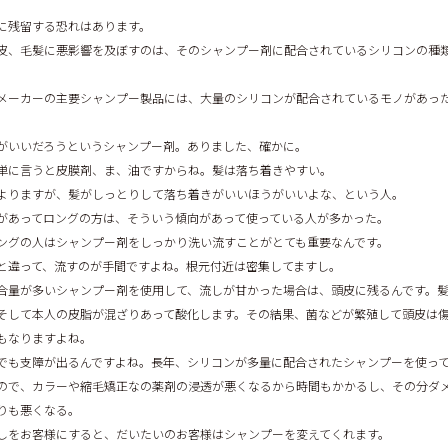
に残留する恐れはあります。
皮、毛髪に悪影響を及ぼすのは、そのシャンプー剤に配合されているシリコンの種
メーカーの主要シャンプー製品には、大量のシリコンが配合されているモノがあっ
がいいだろうというシャンプー剤。ありました、確かに。
単に言うと皮膜剤、ま、油ですからね。髪は落ち着きやすい。
よりますが、髪がしっとりして落ち着きがいいほうがいいよな、という人。
があってロングの方は、そういう傾向があって使っている人が多かった。
ングの人はシャンプー剤をしっかり洗い流すことがとても重要なんです。
と違って、流すのが手間ですよね。根元付近は密集してますし。
合量が多いシャンプー剤を使用して、流しが甘かった場合は、頭皮に残るんです。
そして本人の皮脂が混ざりあって酸化します。その結果、菌などが繁殖して頭皮は
もなりますよね。
でも支障が出るんですよね。長年、シリコンが多量に配合されたシャンプーを使っ
ので、カラーや縮毛矯正なの薬剤の浸透が悪くなるから時間もかかるし、その分ダ
りも悪くなる。
しをお客様にすると、だいたいのお客様はシャンプーを変えてくれます。