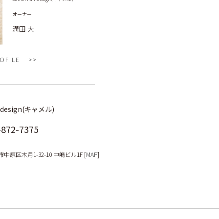
オーナー
溝田 大
OFILE
r design(キャメル)
-872-7375
原区木月1-32-10 中嶋ビル1F [
MAP
]