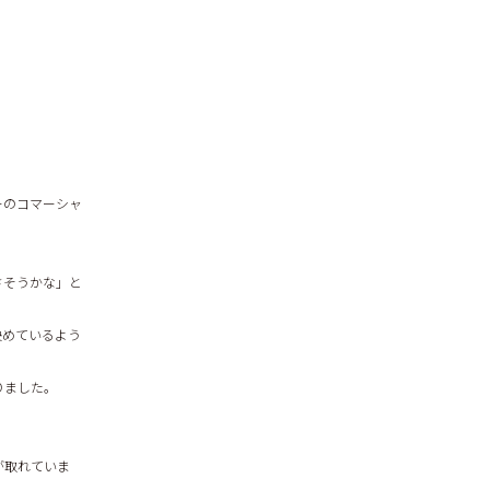
。
ーのコマーシャ
さそうかな」と
決めているよう
りました。
が取れていま