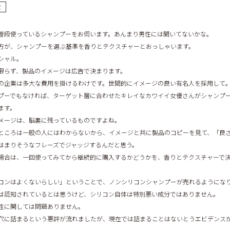
て
普段使っているシャンプーをお伺います。あんまり男性には聞いてないかな。
方が、シャンプーを選ぶ基準を香りとテクスチャーとおっしゃいます。
シャル。
限らず、製品のイメージは広告で決まります。
の企業は多大な費用を掛けるわけです。世間的にイメージの良い有名人を採用して
プーでもなければ、ターゲット層に合わせたキレイなカワイイ女優さんがシャンプ
ます。
メージは、脳裏に残っているものですよね。
ところは一般の人にはわからないから、イメージと共に製品のコピーを見て、「良
はまりそうなフレーズでジャッジするんだと思う。
場合は、一回使ってみてから継続的に購入するかどうかを、香りとテクスチャーで
コンはよくないらしい」ということで、ノンシリコンシャンプーが売れるようにな
は認知されているとは思うけど、シリコン自体は特別悪い成分ではありません。
性に関しては問題ありません。
穴に詰まるという悪評が流れましたが、現在では詰まることはないとうエビデンス