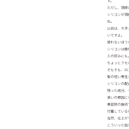
す。
ただし、頭皮
シリコンが頭
ね。
以前は、大手
いですよ。
使わないほう
シリコンは簡
人の好みにも
ちょっとクセ
そもそも、ロ
髪の短い男性
シリコンの配
残った成分、
臭いの原因に
美容院の施術
付着している
当然、仕上が
こういった話