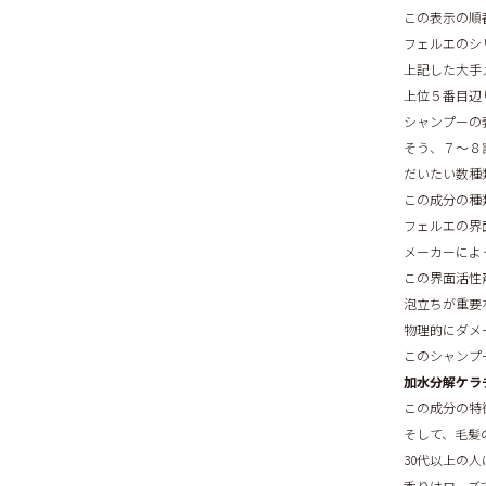
この表示の順
フェルエのシ
上記した大手
上位５番目辺
シャンプーの
そう、７〜８
だいたい数種
この成分の種
フェルエの界
メーカーによ
この界面活性
泡立ちが重要
物理的にダメ
このシャンプ
加水分解ケラ
この成分の特
そして、毛髪
30代以上の
香りはローズ