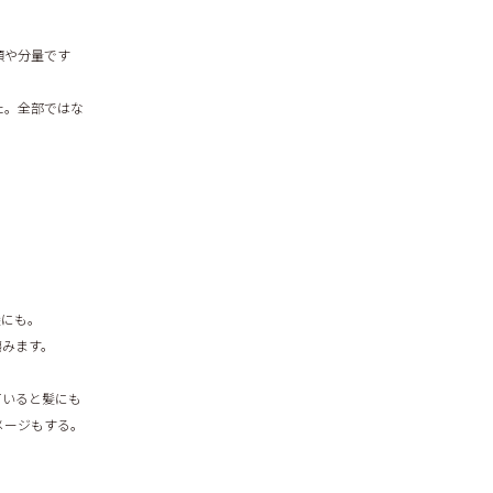
類や分量です
た。全部ではな
髪にも。
傷みます。
ていると髪にも
メージもする。