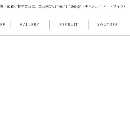
吉・武蔵小杉の美容室、美容院はCamel hair design（キャメル ヘアーデザイン）
FF
GALLERY
RECRUIT
YOUTUBE