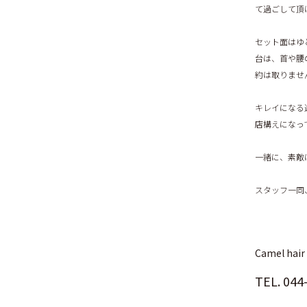
て過ごして頂
セット面はゆ
台は、首や腰
約は取りませ
キレイになる
店構えになっ
一緒に、素敵
スタッフ一同
Camel hai
TEL.
044