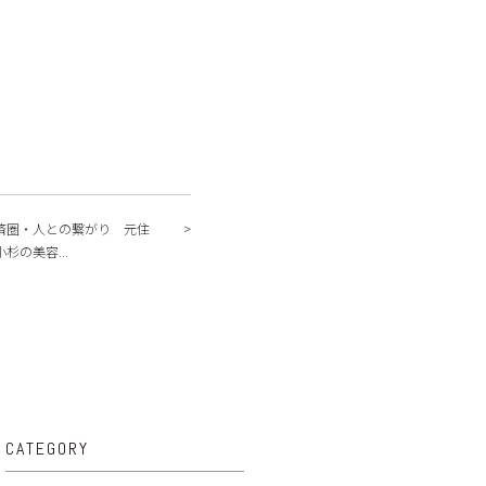
済圏・人との繋がり 元住
杉の美容...
CATEGORY