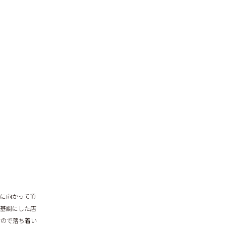
に向かって頂
を基調にした店
すので落ち着い