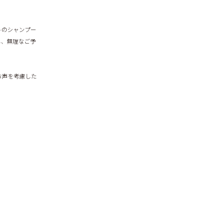
トのシャンプー
し、無理なご予
お声を考慮した