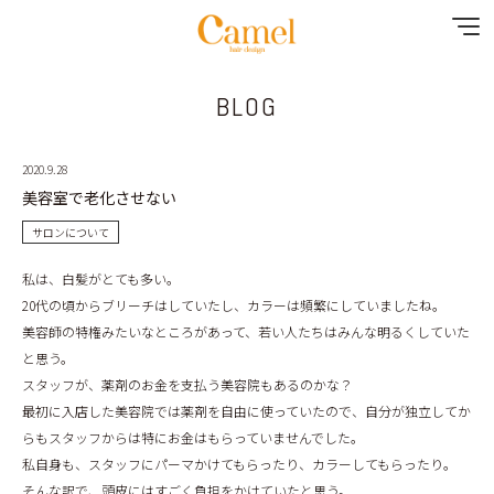
BLOG
NEWS
CONTENTS
2020.9.28
美容室で老化させない
MENU
サロンについて
私は、白髪がとても多い。
SHOP&STAFF
20代の頃からブリーチはしていたし、カラーは頻繁にしていましたね。
美容師の特権みたいなところがあって、若い人たちはみんな明るくしていた
GALLERY
と思う。
スタッフが、薬剤のお金を支払う美容院もあるのかな？
RECRUIT
最初に入店した美容院では薬剤を自由に使っていたので、自分が独立してか
らもスタッフからは特にお金はもらっていませんでした。
YOUTUBE
私自身も、スタッフにパーマかけてもらったり、カラーしてもらったり。
そんな訳で、頭皮にはすごく負担をかけていたと思う。