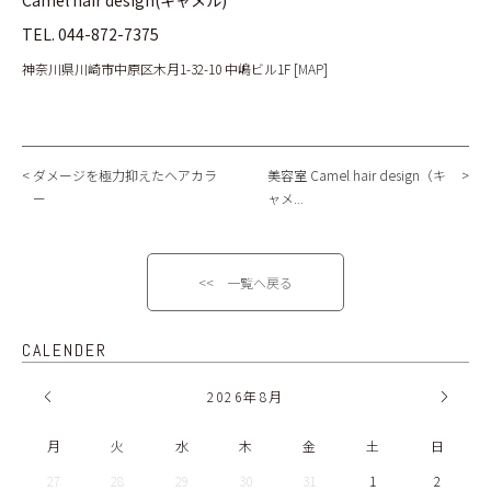
TEL.
044-872-7375
神奈川県川崎市中原区木月1-32-10 中嶋ビル1F [
MAP
]
ダメージを極力抑えたヘアカラ
美容室 Camel hair design（キ
ー
ャメ...
<< 一覧へ戻る
CALENDER
2026
年
8月
月
火
水
木
金
土
日
27
28
29
30
31
1
2