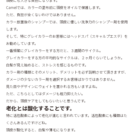
頭皮にも大きな負担になります。
Camelでは、カラーの塗布前に頭皮をオイルで保護します。
ただ、負担が全くないわけではありません。
カラー放置後のシャンプーでは、頭皮に優しい洗浄力のシャンプー剤を使用
します。
そして、特にグレイカラーのお客様にはヘッドスパ（スキャルプエステ）を
お勧めしています。
一番頻繁にグレイカラーをする方だと、３週間のサイクル。
グレイカラーをする方の平均的なサイクルは、２ヶ月ぐらいでしょうか。
白髪が見え始めると、ストレスを感じるものです。
カラー剤の種類とそのメリット、デメリットを必ず説明させて頂きますが、
ダメージの少ないカラー剤を選択するお客様ばかりではありません。
見た目やデザインにウェイトを置かれる方もいますよね。
ただ、こちらとしてはダメージも極力抑えたい。
だから、頭皮ケアをしてもらいたいと思うんです。
老化とは酸化することです。
特に活性酸素によって老化が進むと言われています。活性酸素にも種類はた
くさんあるんですけどね。
頭皮が酸化すると、白髪や薄毛になります。