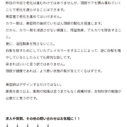
昨日の今日で老化は進むわけではありませんが、頭皮ケアを積み重ねていく
ことで老化を遅らせることはできます。
美容室で老化を進めてはいけません。
カラー剤は、美容院の施術でいちばん頭皮の酸化を促進します。
だから、カラー剤を浸透させない保護と、残留色素、アルカリを除去するこ
と。
更に、活性酸素を残さないこと。
白髪を隠すためにしていたグレイカラーをすることによって、逆に白髪を増
やしているとしたらとても皮肉な話しです。
染まればいいと言う訳ではありません。
頭皮が健康であれば、より良い状態の髪が生えてくるはずです。
美容師はデザインするだけではない。
薬剤を扱う以上、薬剤の知識は言うまでもなく皮膚科学、生物科学の勉強が
必要だと思うのです。
求人や質問、その他の問い合わせはお気軽に！！
↓ ↓ ↓ ↓ ↓