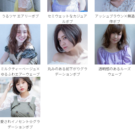
うるツヤ エアリーボブ
セミウェットなカジュア
アッシュブラウン×無造
ルボブ
作ボブ
ミルクティーベージュ×
丸みのある前下がりグラ
透明感のあるルーズ
ゆるふわエアーウェーブ
デーションボブ
ウェーブ
愛されイノセント☆グラ
デーションボブ