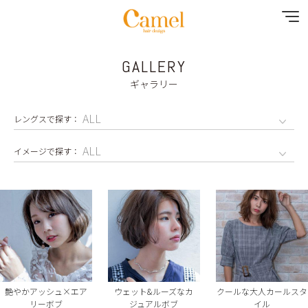
GALLERY
NEWS
ギャラリー
CONTENTS
MENU
SHOP&STAFF
GALLERY
RECRUIT
YOUTUBE
艶やかアッシュ×エア
ウェット&ルーズなカ
クールな大人カールスタ
リーボブ
ジュアルボブ
イル