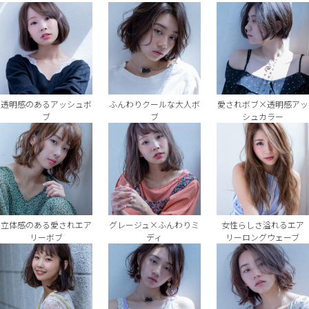
透明感のあるアッシュボ
ふんわりクールな大人ボ
愛されボブ×透明感アッ
ブ
ブ
シュカラー
立体感のある愛されエア
グレージュ×ふんわりミ
女性らしさ溢れるエア
リーボブ
ディ
リーロングウェーブ