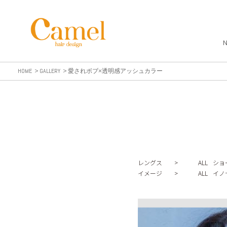
HOME
GALLERY
愛されボブ×透明感アッシュカラー
レングス >
ALL
ショ
イメージ >
ALL
イノ