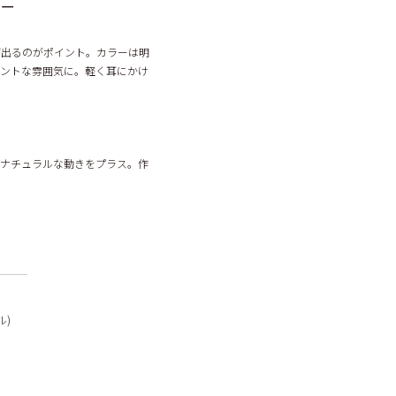
ラー
が出るのがポイント。カラーは明
セントな雰囲気に。軽く耳にかけ
にナチュラルな動きをプラス。作
ル)