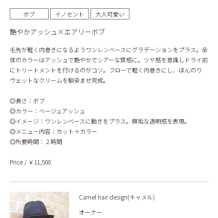
ボブ
イノセント
大人可愛い
艶やかアッシュ×エアリーボブ
毛先が軽く内巻きになるようワンレンベースにグラデーションをプラス。全
体のカラーはアッシュで艶やかでシアーな質感に。ツヤ感を意識しドライ前
にトリートメントを付けるのがコツ。ブローで軽く内巻きにし、ほんのり
ウェットなクリームを馴染ませ完成。
◎長さ：ボブ
◎カラー：ベージュアッシュ
◎イメージ：ワンレンベースに動きをプラス。無垢な透明感を表現。
◎メニュー内容：カット＋カラー
◎所要時間：２時間
Price / ￥11,500
Camel hair design(キャメル)
オーナー