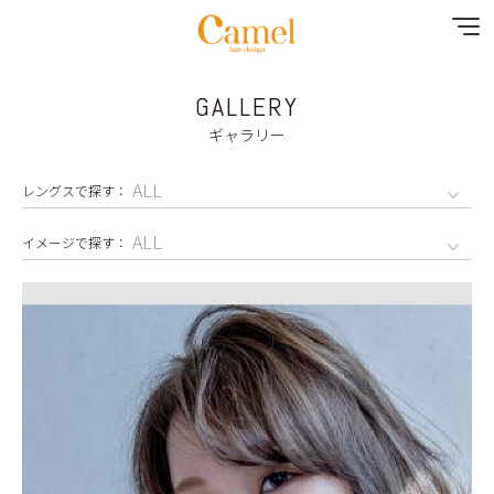
GALLERY
NEWS
ギャラリー
CONTENTS
MENU
SHOP&STAFF
GALLERY
RECRUIT
YOUTUBE