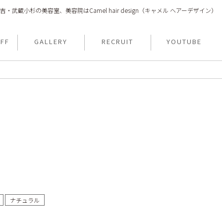
吉・武蔵小杉の美容室、美容院はCamel hair design（キャメル ヘアーデザイン）
FF
GALLERY
RECRUIT
YOUTUBE
ナチュラル