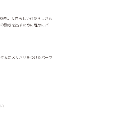
け感を。女性らしい可愛らしさも
先の動きを出すために軽めにバー
ンダムにメリハリをつけたパーマ
ル)