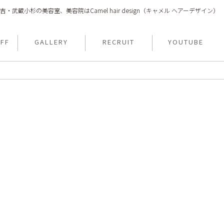
吉・武蔵小杉の美容室、美容院はCamel hair design（キャメル ヘアーデザイン）
FF
GALLERY
RECRUIT
YOUTUBE