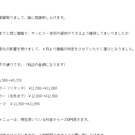
愛顧賜りまして、誠に感謝申し上げます。
までと同じ価格で、サービス・技術の提供ができるよう維持してまいりましたが、
変化の影響を受けまして、４月より価格の改定をさせていただく運びとなりました
下の通りです。（税込の金額になります）
00→¥5,720
（リタッチ） ¥11,550→¥11,880
（毛先まで）￥12,650→¥12,980
 ￥11,550→¥11,990
メニューは、現在頂いている料金から＋330円頂きます。
決断ではございますが、ご理解賜りますようお願い申し上げます。