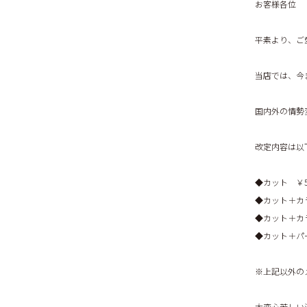
お客様各位
平素より、ご
当店では、今
国内外の情勢
改定内容は以
◆カット ￥5,5
◆カット＋カラー
◆カット＋カラー
◆カット＋パーマ
※上記以外の
大変心苦しい